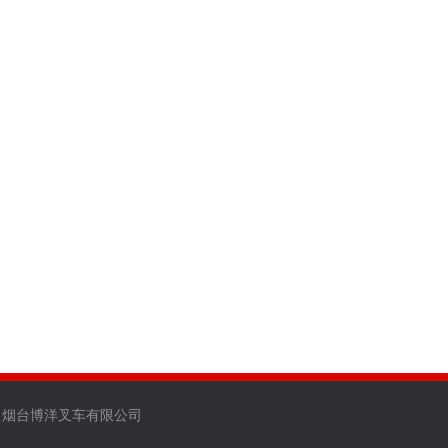
烟台博洋叉车有限公司